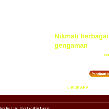
MOBI
Nikmati berbaga
gengaman
Android
AP
Versi terak
Panduan i
Pindai kode QR
untuk
Unduh APK
ari Ini Togel Jawa Lengkap Hari ini