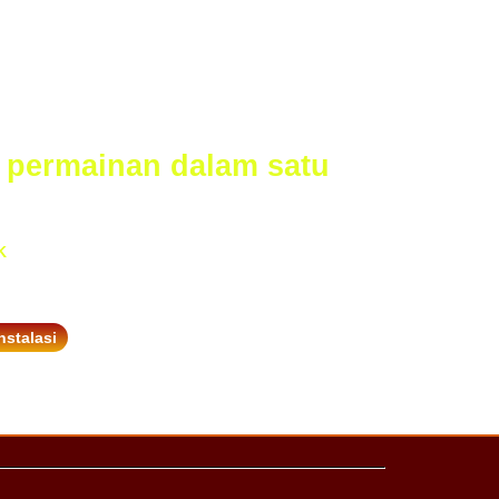
LE
i permainan dalam satu
K
hir 10Mb
nstalasi