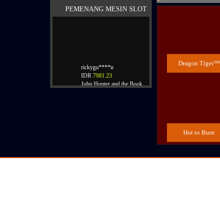
PEMENANG MESIN SLOT
Dragon Tiger™
rickygu****n
IDR
7981.23
John Hunter and the Book
of Tut™
d****y
IDR
7320.48
Sweet Bonanza™
Hot to Burn