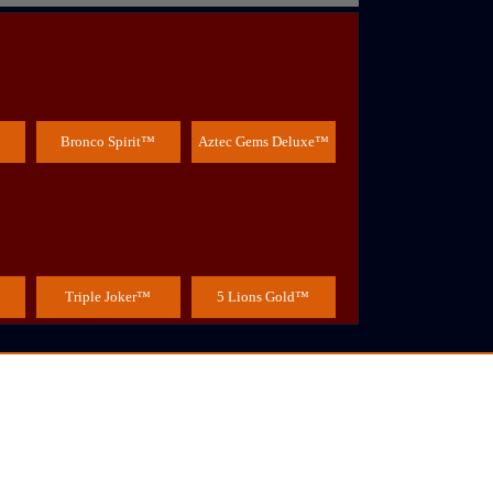
Bronco Spirit™
Aztec Gems Deluxe™
Triple Joker™
5 Lions Gold™
UNDUH APLI
AREN