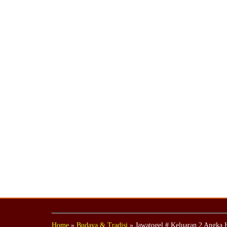
Home
»
Budaya & Tradisi
» Jawatogel # Keluaran 2 Angka H